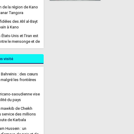
n de la région de Kano
wanar Tangora
fidèles des Ahl al-Bayt
baïn à Kano
 États-Unis et l’Iran est
contre le mensonge et de
’oppresseur
mam Hussein : un
s visité
d’amour, de paix et de
 Bahreïnis : des cœurs
 Bahreïnis : des cœurs
 malgré les frontières
 malgré les frontières
ricano-saoudienne vise
n’acceptons qu’un
ilité du pays
essez-le-feu à Gaza
le mawkib de Cheikh
e : « Aucun accord avec
 service des millions
ement dément les
route de Karbala
sées
mam Hussein : un