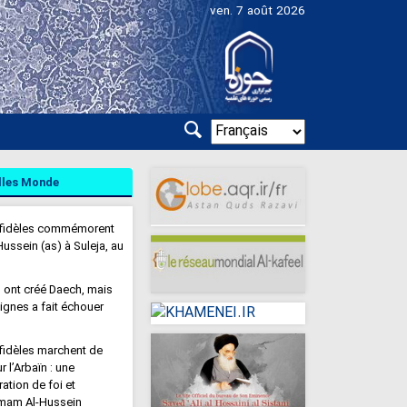
ven. 7 août 2026
lles Monde
e fidèles commémorent
Hussein (as) à Suleja, au
 ont créé Daech, mais
ignes a fait échouer
 fidèles marchent de
 l’Arbaïn : une
tion de foi et
Imam Al-Hussein