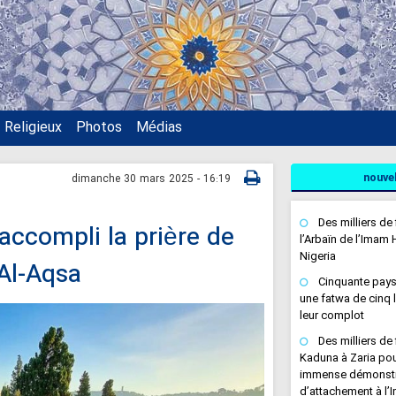
Religieux
Photos
Médias
nouve
dimanche 30 mars 2025 - 16:19
Des milliers d
accompli la prière de
l’Arbaïn de l’Imam 
Nigeria
 Al-Aqsa
Cinquante pays
une fatwa de cinq l
leur complot
Des milliers de
Kaduna à Zaria pour
immense démonstra
d’attachement à l’