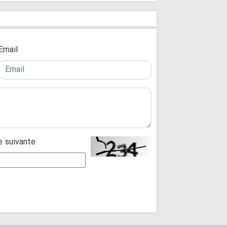
Israël » ; le mouv
informations diffu
Compte à rebou
Résistance islamiq
réponse certaine a
Email
se suivante