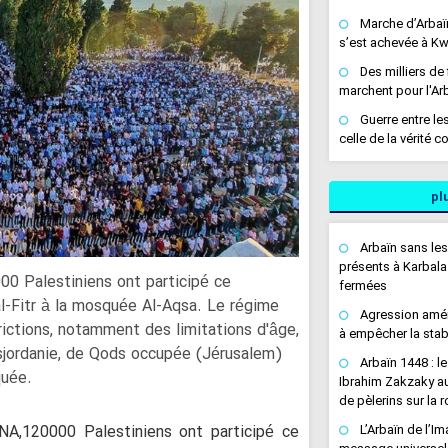
Marche d’Arbaï
s’est achevée à K
Des milliers de 
marchent pour l'Ar
Guerre entre les
celle de la vérité 
l’opprimé contre l
L’Arbaïn de l’I
plu
message universel 
dignité humaine
Arbaïn sans les
Arbaïn sans les
présents à Karbala
présents à Karbala
00 Palestiniens ont participé ce
fermées
fermées
 al-Fitr à la mosquée Al-Aqsa. Le régime
Agression amé
Hamas : Nous 
rictions, notamment des limitations d'âge,
à empêcher la stab
accord global de c
isjordanie, de Qods occupée (Jérusalem)
Arbaïn 1448 : 
Jihad islamiqu
quée.
Ibrahim Zakzaky au
Israël » ; le mouv
de pèlerins sur la 
informations diffu
NA,120000 Palestiniens ont participé ce
L’Arbaïn de l’I