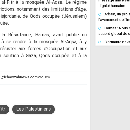
message universel 
d al-Fitr à la mosquée Al-Aqsa. Le régime
dignité humaine
rictions, notamment des limitations d'âge,
Arbaïn, un proj
Cisjordanie, de Qods occupée (Jérusalem)
l'avènement de l'I
quée.
Hamas : Nous 
accord global de c
la Résistance, Hamas, avait publié un
 à se rendre à la mosquée Al-Aqsa, à y
Cinquante pays
une fatwa de cinq l
 à résister aux forces d’Occupation et aux
leur complot
en soutien à Gaza, Qods occupée et à la
Marche d’Arbaï
s’est achevée à K
Des milliers de
Kaduna à Zaria pour
immense démonstra
d’attachement à l’
Saada en ébullit
rassemblement po
Fitr
Les Palestiniens
Abdelmalek al-Hou
l’équation « blocu
Jihad islamiqu