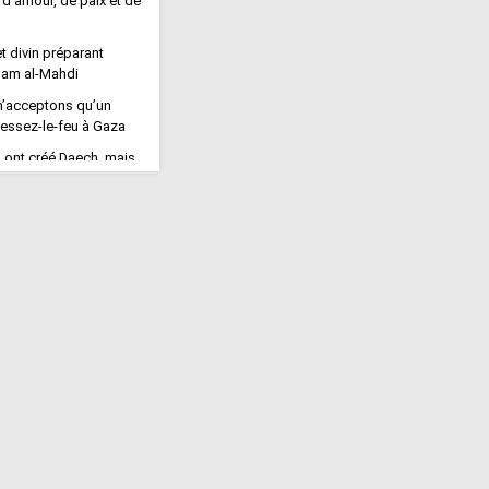
d’amour, de paix et de
et divin préparant
mam al-Mahdi
n’acceptons qu’un
essez-le-feu à Gaza
 ont créé Daech, mais
ignes a fait échouer
n de la région de Kano
wanar Tangora
 fidèles marchent de
 l’Arbaïn : une
tion de foi et
Imam Al-Hussein
ion : un large
pulaire donne mandat à
thi pour imposer
s contre blocus »
e : « Aucun accord avec